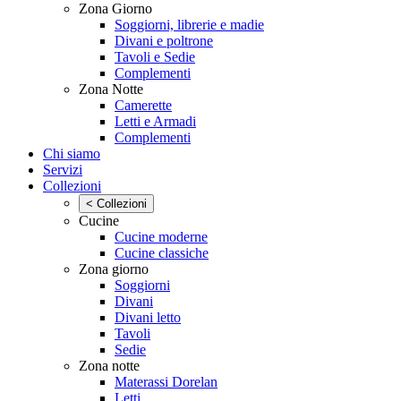
Zona Giorno
Soggiorni, librerie e madie
Divani e poltrone
Tavoli e Sedie
Complementi
Zona Notte
Camerette
Letti e Armadi
Complementi
Chi siamo
Servizi
Collezioni
< Collezioni
Cucine
Cucine moderne
Cucine classiche
Zona giorno
Soggiorni
Divani
Divani letto
Tavoli
Sedie
Zona notte
Materassi Dorelan
Letti