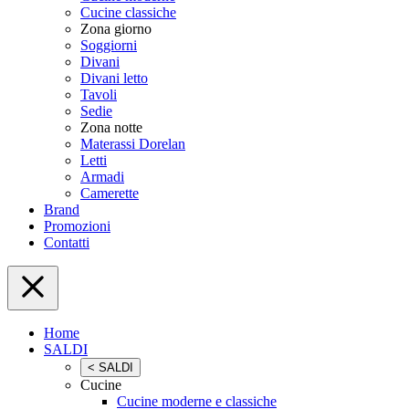
Cucine classiche
Zona giorno
Soggiorni
Divani
Divani letto
Tavoli
Sedie
Zona notte
Materassi Dorelan
Letti
Armadi
Camerette
Brand
Promozioni
Contatti
Home
SALDI
< SALDI
Cucine
Cucine moderne e classiche