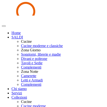
Home
SALDI
Cucine
Cucine moderne e classiche
Zona Giorno
Soggiorni, librerie e madie
Divani e poltrone
Tavoli e Sedie
Complementi
Zona Notte
Camerette
Letti e Armadi
Complementi
Chi siamo
Servizi
Collezioni
Cucine
Cucine moderne