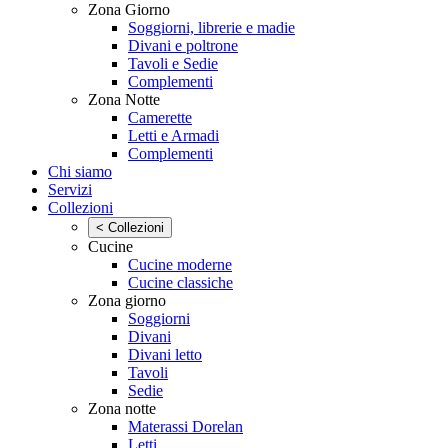
Zona Giorno
Soggiorni, librerie e madie
Divani e poltrone
Tavoli e Sedie
Complementi
Zona Notte
Camerette
Letti e Armadi
Complementi
Chi siamo
Servizi
Collezioni
< Collezioni
Cucine
Cucine moderne
Cucine classiche
Zona giorno
Soggiorni
Divani
Divani letto
Tavoli
Sedie
Zona notte
Materassi Dorelan
Letti