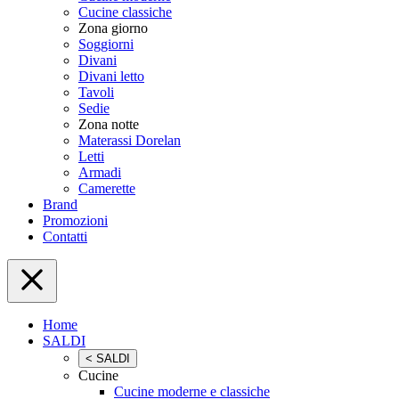
Cucine classiche
Zona giorno
Soggiorni
Divani
Divani letto
Tavoli
Sedie
Zona notte
Materassi Dorelan
Letti
Armadi
Camerette
Brand
Promozioni
Contatti
Home
SALDI
< SALDI
Cucine
Cucine moderne e classiche