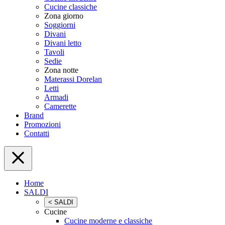
Cucine classiche
Zona giorno
Soggiorni
Divani
Divani letto
Tavoli
Sedie
Zona notte
Materassi Dorelan
Letti
Armadi
Camerette
Brand
Promozioni
Contatti
Home
SALDI
< SALDI
Cucine
Cucine moderne e classiche