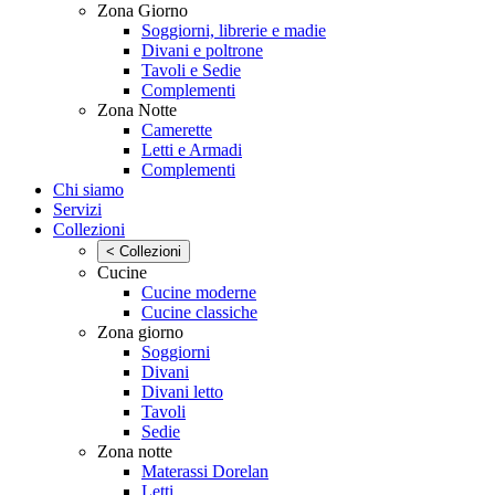
Zona Giorno
Soggiorni, librerie e madie
Divani e poltrone
Tavoli e Sedie
Complementi
Zona Notte
Camerette
Letti e Armadi
Complementi
Chi siamo
Servizi
Collezioni
< Collezioni
Cucine
Cucine moderne
Cucine classiche
Zona giorno
Soggiorni
Divani
Divani letto
Tavoli
Sedie
Zona notte
Materassi Dorelan
Letti