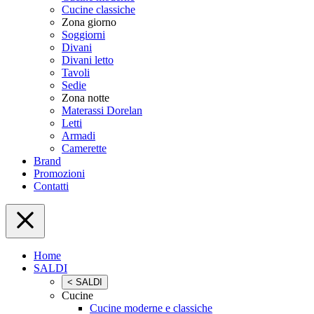
Cucine classiche
Zona giorno
Soggiorni
Divani
Divani letto
Tavoli
Sedie
Zona notte
Materassi Dorelan
Letti
Armadi
Camerette
Brand
Promozioni
Contatti
Home
SALDI
< SALDI
Cucine
Cucine moderne e classiche