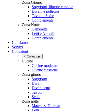
Zona Giorno
Soggiorni, librerie e madie
Divani e poltrone
Tavoli e Sedie
Complementi
Zona Notte
Camerette
Letti e Armadi
Complementi
Chi siamo
Servizi
Collezioni
< Collezioni
Cucine
Cucine moderne
Cucine classiche
Zona giorno
Soggiorni
Divani
Divani letto
Tavoli
Sedie
Zona notte
Materassi Dorelan
Letti