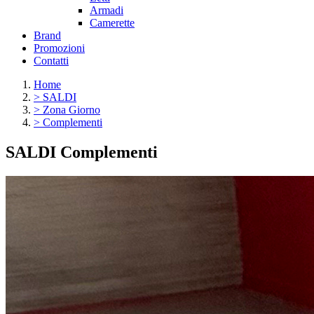
Armadi
Camerette
Brand
Promozioni
Contatti
Home
>
SALDI
>
Zona Giorno
>
Complementi
SALDI Complementi