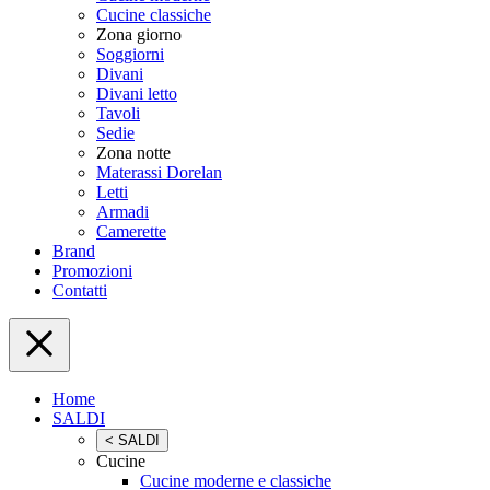
Cucine classiche
Zona giorno
Soggiorni
Divani
Divani letto
Tavoli
Sedie
Zona notte
Materassi Dorelan
Letti
Armadi
Camerette
Brand
Promozioni
Contatti
Home
SALDI
< SALDI
Cucine
Cucine moderne e classiche