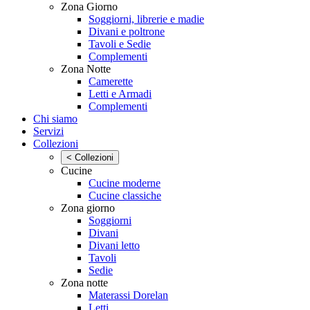
Zona Giorno
Soggiorni, librerie e madie
Divani e poltrone
Tavoli e Sedie
Complementi
Zona Notte
Camerette
Letti e Armadi
Complementi
Chi siamo
Servizi
Collezioni
< Collezioni
Cucine
Cucine moderne
Cucine classiche
Zona giorno
Soggiorni
Divani
Divani letto
Tavoli
Sedie
Zona notte
Materassi Dorelan
Letti