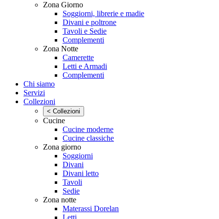
Zona Giorno
Soggiorni, librerie e madie
Divani e poltrone
Tavoli e Sedie
Complementi
Zona Notte
Camerette
Letti e Armadi
Complementi
Chi siamo
Servizi
Collezioni
< Collezioni
Cucine
Cucine moderne
Cucine classiche
Zona giorno
Soggiorni
Divani
Divani letto
Tavoli
Sedie
Zona notte
Materassi Dorelan
Letti