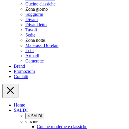
Cucine classiche
Zona giorno
Soggiorni
Divani
Divani letto
Tavoli
Sedie
Zona notte
Materassi Dorelan
Letti
Armadi
Camerette
Brand
Promozioni
Contatti
Home
SALDI
< SALDI
Cucine
Cucine moderne e classiche